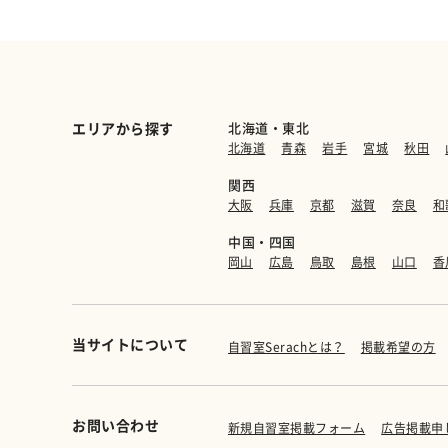
エリアから探す
北海道・東北
北海道
青森
岩手
宮城
秋田
関西
大阪
兵庫
京都
滋賀
奈良
和
中国・四国
岡山
広島
鳥取
島根
山口
香
当サイトについて
自習室Serachとは？
掲載希望の方
お問い合わせ
新規自習室掲載フォーム
広告掲載申