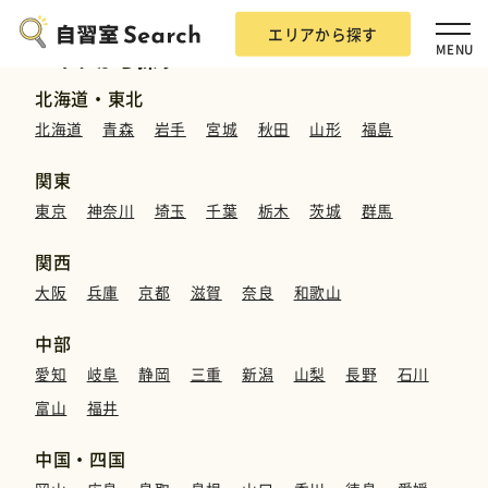
エリアから探す
MENU
エリアから探す
北海道・東北
北海道
青森
岩手
宮城
秋田
山形
福島
関東
東京
神奈川
埼玉
千葉
栃木
茨城
群馬
エリアから探す
関西
大阪
兵庫
京都
滋賀
奈良
和歌山
自習室Searchとは？
中部
愛知
岐阜
静岡
三重
新潟
山梨
長野
石川
掲載希望の方
富山
福井
広告掲載について
中国・四国