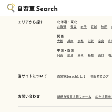
エリアから探す
北海道・東北
北海道
青森
岩手
宮城
秋田
関西
大阪
兵庫
京都
滋賀
奈良
和
中国・四国
岡山
広島
鳥取
島根
山口
香
当サイトについて
自習室Serachとは？
掲載希望の方
お問い合わせ
新規自習室掲載フォーム
広告掲載申