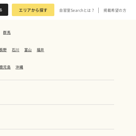
エリアから探す
自習室Searchとは？
掲載希望の方
群馬
長野
石川
富山
福井
鹿児島
沖縄