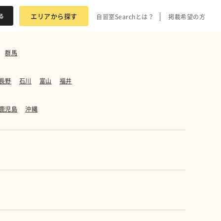
エリアから探す
自習室Searchとは？
掲載希望の方
群馬
長野
石川
富山
福井
鹿児島
沖縄