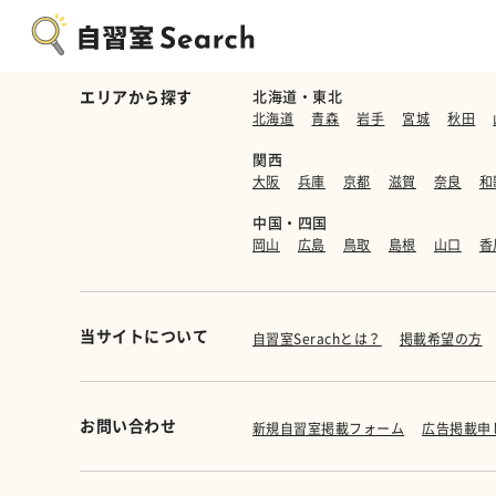
エリアから探す
北海道・東北
北海道
青森
岩手
宮城
秋田
関西
大阪
兵庫
京都
滋賀
奈良
和
中国・四国
岡山
広島
鳥取
島根
山口
香
当サイトについて
自習室Serachとは？
掲載希望の方
お問い合わせ
新規自習室掲載フォーム
広告掲載申