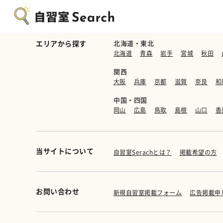
エリアから探す
北海道・東北
北海道
青森
岩手
宮城
秋田
関西
大阪
兵庫
京都
滋賀
奈良
和
中国・四国
岡山
広島
鳥取
島根
山口
香
当サイトについて
自習室Serachとは？
掲載希望の方
お問い合わせ
新規自習室掲載フォーム
広告掲載申