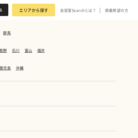
エリアから探す
自習室Searchとは？
掲載希望の方
群馬
長野
石川
富山
福井
鹿児島
沖縄