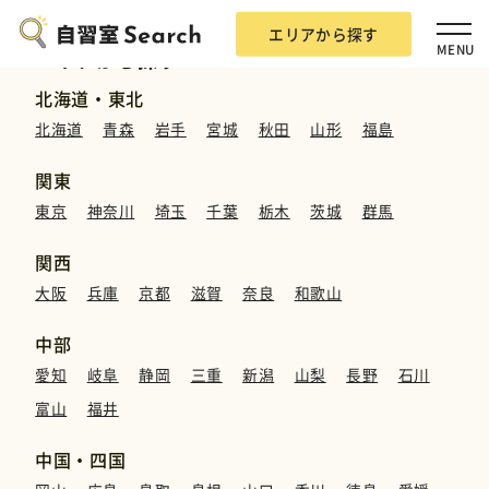
エリアから探す
MENU
エリアから探す
北海道・東北
北海道
青森
岩手
宮城
秋田
山形
福島
関東
東京
神奈川
埼玉
千葉
栃木
茨城
群馬
エリアから探す
関西
大阪
兵庫
京都
滋賀
奈良
和歌山
自習室Searchとは？
中部
愛知
岐阜
静岡
三重
新潟
山梨
長野
石川
掲載希望の方
富山
福井
広告掲載について
中国・四国