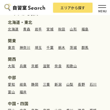
エリアから探す
MENU
エリアから探す
北海道・東北
北海道
青森
岩手
宮城
秋田
山形
福島
関東
東京
神奈川
埼玉
千葉
栃木
茨城
群馬
エリアから探す
関西
大阪
兵庫
京都
滋賀
奈良
和歌山
自習室Searchとは？
中部
愛知
岐阜
静岡
三重
新潟
山梨
長野
石川
掲載希望の方
富山
福井
広告掲載について
中国・四国