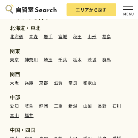
エリアから探す
MENU
エリアから探す
北海道・東北
北海道
青森
岩手
宮城
秋田
山形
福島
関東
東京
神奈川
埼玉
千葉
栃木
茨城
群馬
エリアから探す
関西
大阪
兵庫
京都
滋賀
奈良
和歌山
自習室Searchとは？
中部
愛知
岐阜
静岡
三重
新潟
山梨
長野
石川
掲載希望の方
富山
福井
広告掲載について
中国・四国