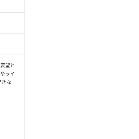
の要望と
ーやライ
できな