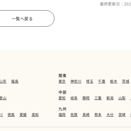
最終更新日：202
一覧へ戻る
関東
山形
福島
東京
神奈川
埼玉
千葉
栃木
茨城
中部
歌山
愛知
岐阜
静岡
三重
新潟
山梨
九州
川
徳島
愛媛
高知
福岡
佐賀
長崎
熊本
大分
宮崎