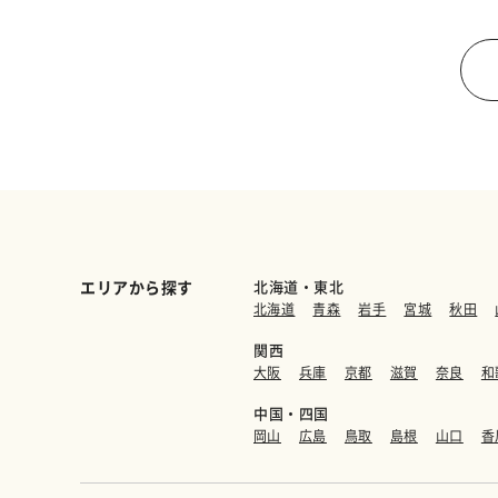
エリアから探す
北海道・東北
北海道
青森
岩手
宮城
秋田
関西
大阪
兵庫
京都
滋賀
奈良
和
中国・四国
岡山
広島
鳥取
島根
山口
香