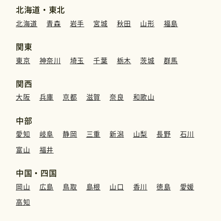
北海道・東北
北海道
青森
岩手
宮城
秋田
山形
福島
関東
東京
神奈川
埼玉
千葉
栃木
茨城
群馬
関西
大阪
兵庫
京都
滋賀
奈良
和歌山
中部
愛知
岐阜
静岡
三重
新潟
山梨
長野
石川
富山
福井
中国・四国
岡山
広島
鳥取
島根
山口
香川
徳島
愛媛
高知