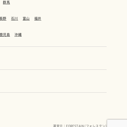
群馬
長野
石川
富山
福井
鹿児島
沖縄
運営元：FORESTAIN (フォレステン)