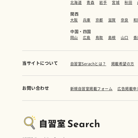
北海道
青森
岩手
宮城
秋田
関西
大阪
兵庫
京都
滋賀
奈良
和
中国・四国
岡山
広島
鳥取
島根
山口
香
当サイトについて
自習室Serachとは？
掲載希望の方
お問い合わせ
新規自習室掲載フォーム
広告掲載申