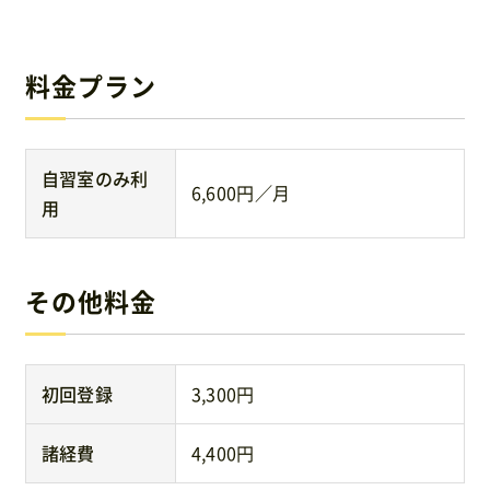
運営元
料金プラン
免責事項
お問い合わせ
自習室のみ利
6,600円／月
用
その他料金
初回登録
3,300円
諸経費
4,400円