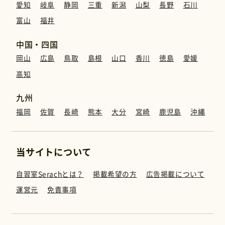
愛知
岐阜
静岡
三重
新潟
山梨
長野
石川
富山
福井
中国・四国
岡山
広島
鳥取
島根
山口
香川
徳島
愛媛
高知
九州
福岡
佐賀
長崎
熊本
大分
宮崎
鹿児島
沖縄
当サイトについて
自習室Serachとは？
掲載希望の方
広告掲載について
運営元
免責事項