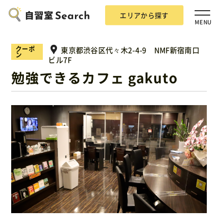
エリアから探す
MENU
クーポ
東京都渋谷区代々木2-4-9 NMF新宿南口
ン
ビル7F
勉強できるカフェ gakuto
エリアから探す
自習室Searchとは？
掲載希望の方
広告掲載について