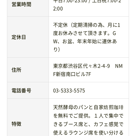
平日7:00-23:00 / 土日祝7:00-2
営業時間
2:00
不定休（定期清掃の為、月に1
度お休みさせて頂きます。G
定休日
W、お盆、年末年始に連休あ
り）
東京都渋谷区代々木2-4-9 NM
住所
F新宿南口ビル7F
電話番号
03-5333-5575
天然酵母のパンと自家焙煎珈琲
を無料でご提供。１人で集中で
特徴
きるブース席と、カフェ感覚で
使えるラウンジ席を使い分ける