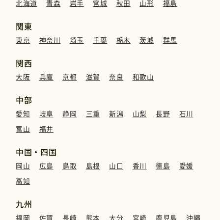
北海道
青森
岩手
宮城
秋田
山形
福島
関東
東京
神奈川
埼玉
千葉
栃木
茨城
群馬
関西
大阪
兵庫
京都
滋賀
奈良
和歌山
中部
愛知
岐阜
静岡
三重
新潟
山梨
長野
石川
富山
福井
中国・四国
岡山
広島
鳥取
島根
山口
香川
徳島
愛媛
高知
九州
福岡
佐賀
長崎
熊本
大分
宮崎
鹿児島
沖縄