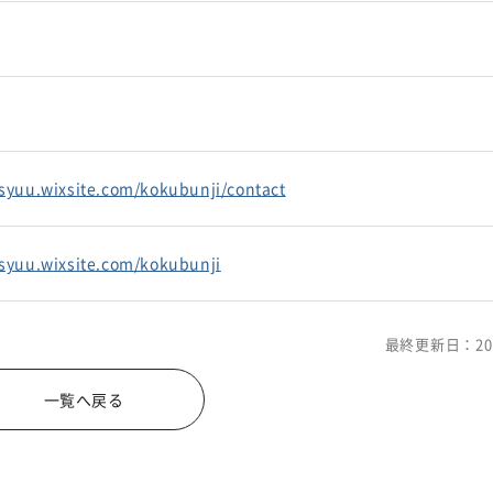
isyuu.wixsite.com/kokubunji/contact
isyuu.wixsite.com/kokubunji
最終更新日：20
一覧へ戻る