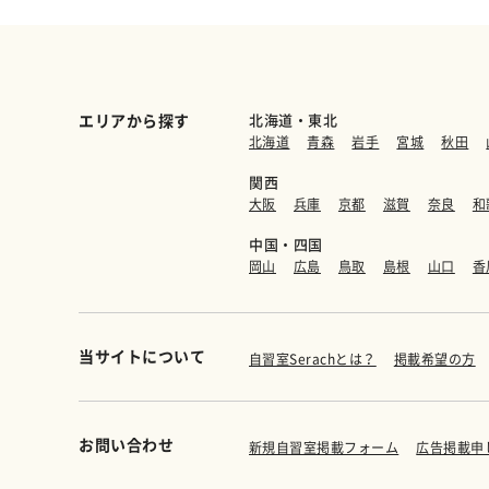
エリアから探す
北海道・東北
北海道
青森
岩手
宮城
秋田
関西
大阪
兵庫
京都
滋賀
奈良
和
中国・四国
岡山
広島
鳥取
島根
山口
香
当サイトについて
自習室Serachとは？
掲載希望の方
お問い合わせ
新規自習室掲載フォーム
広告掲載申