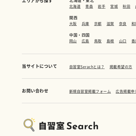
エリアから探す
北海道・東北
北海道
青森
岩手
宮城
秋田
関西
大阪
兵庫
京都
滋賀
奈良
和
中国・四国
岡山
広島
鳥取
島根
山口
香
当サイトについて
自習室Serachとは？
掲載希望の方
お問い合わせ
新規自習室掲載フォーム
広告掲載申