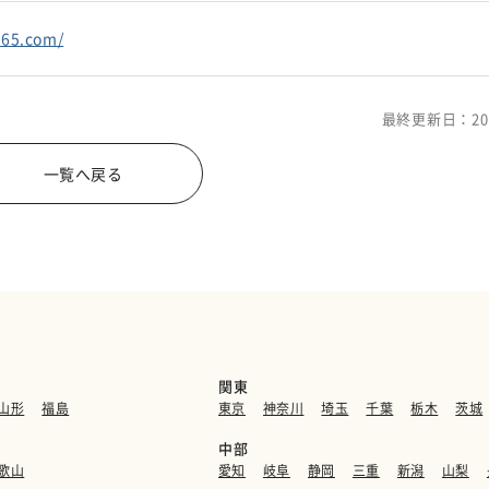
365.com/
最終更新日：20
一覧へ戻る
関東
山形
福島
東京
神奈川
埼玉
千葉
栃木
茨城
中部
歌山
愛知
岐阜
静岡
三重
新潟
山梨