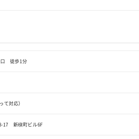
洲口 徒歩1分
って対応）
-17 新槇町ビル6F