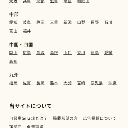
大阪
兵庫
京都
滋賀
奈良
和歌山
中部
愛知
岐阜
静岡
三重
新潟
山梨
長野
石川
富山
福井
中国・四国
岡山
広島
鳥取
島根
山口
香川
徳島
愛媛
高知
九州
福岡
佐賀
長崎
熊本
大分
宮崎
鹿児島
沖縄
当サイトについて
自習室Serachとは？
掲載希望の方
広告掲載について
運営元
免責事項