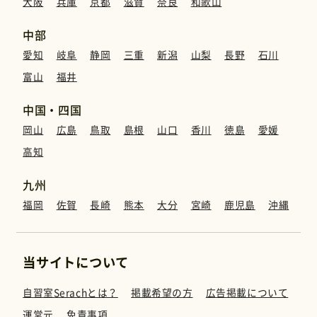
大阪
兵庫
京都
滋賀
奈良
和歌山
中部
愛知
岐阜
静岡
三重
新潟
山梨
長野
石川
富山
福井
中国・四国
岡山
広島
鳥取
島根
山口
香川
徳島
愛媛
高知
九州
福岡
佐賀
長崎
熊本
大分
宮崎
鹿児島
沖縄
当サイトについて
自習室Serachとは？
掲載希望の方
広告掲載について
運営元
免責事項