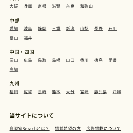
大阪
兵庫
京都
滋賀
奈良
和歌山
中部
愛知
岐阜
静岡
三重
新潟
山梨
長野
石川
富山
福井
中国・四国
岡山
広島
鳥取
島根
山口
香川
徳島
愛媛
高知
九州
福岡
佐賀
長崎
熊本
大分
宮崎
鹿児島
沖縄
当サイトについて
自習室Serachとは？
掲載希望の方
広告掲載について