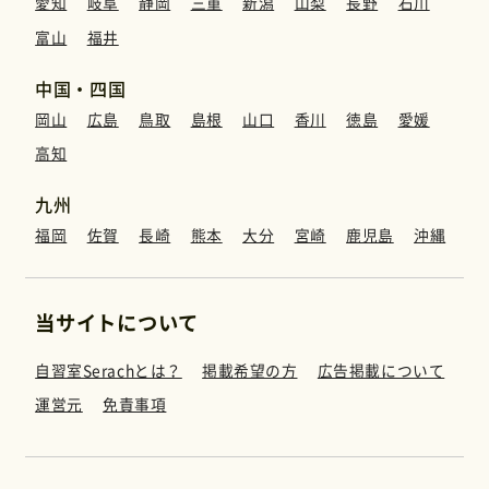
愛知
岐阜
静岡
三重
新潟
山梨
長野
石川
富山
福井
中国・四国
岡山
広島
鳥取
島根
山口
香川
徳島
愛媛
高知
九州
福岡
佐賀
長崎
熊本
大分
宮崎
鹿児島
沖縄
当サイトについて
自習室Serachとは？
掲載希望の方
広告掲載について
運営元
免責事項