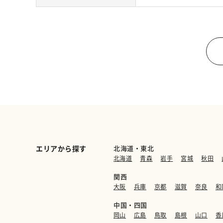
エリアから探す
北海道・東北
北海道
青森
岩手
宮城
秋田
関西
大阪
兵庫
京都
滋賀
奈良
和
中国・四国
岡山
広島
鳥取
島根
山口
香