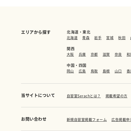
エリアから探す
北海道・東北
北海道
青森
岩手
宮城
秋田
関西
大阪
兵庫
京都
滋賀
奈良
和
中国・四国
岡山
広島
鳥取
島根
山口
香
当サイトについて
自習室Serachとは？
掲載希望の方
お問い合わせ
新規自習室掲載フォーム
広告掲載申