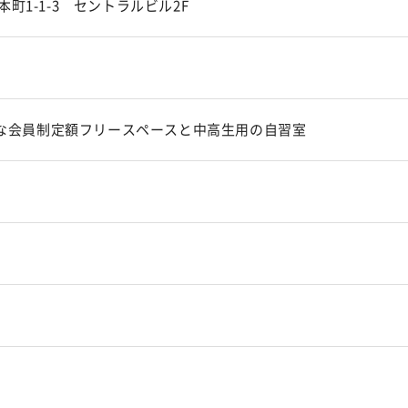
町1-1-3 セントラルビル2F
可能な会員制定額フリースペースと中高生用の自習室