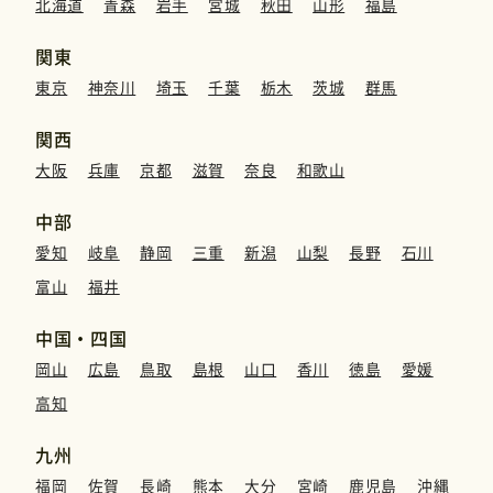
北海道
青森
岩手
宮城
秋田
山形
福島
関東
東京
神奈川
埼玉
千葉
栃木
茨城
群馬
関西
大阪
兵庫
京都
滋賀
奈良
和歌山
中部
愛知
岐阜
静岡
三重
新潟
山梨
長野
石川
富山
福井
中国・四国
岡山
広島
鳥取
島根
山口
香川
徳島
愛媛
高知
九州
福岡
佐賀
長崎
熊本
大分
宮崎
鹿児島
沖縄