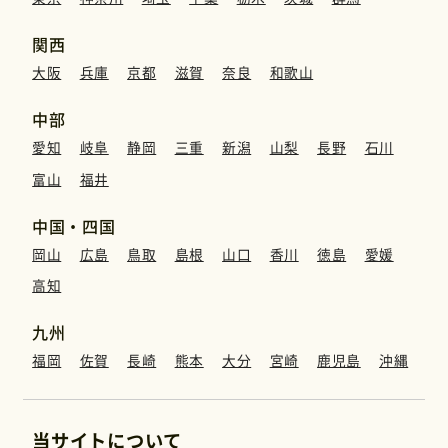
関西
大阪
兵庫
京都
滋賀
奈良
和歌山
中部
愛知
岐阜
静岡
三重
新潟
山梨
長野
石川
富山
福井
中国・四国
岡山
広島
鳥取
島根
山口
香川
徳島
愛媛
高知
九州
福岡
佐賀
長崎
熊本
大分
宮崎
鹿児島
沖縄
当サイトについて