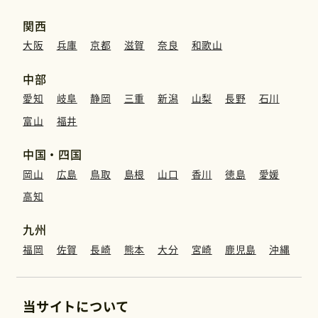
関西
大阪
兵庫
京都
滋賀
奈良
和歌山
中部
愛知
岐阜
静岡
三重
新潟
山梨
長野
石川
富山
福井
中国・四国
岡山
広島
鳥取
島根
山口
香川
徳島
愛媛
高知
九州
福岡
佐賀
長崎
熊本
大分
宮崎
鹿児島
沖縄
当サイトについて