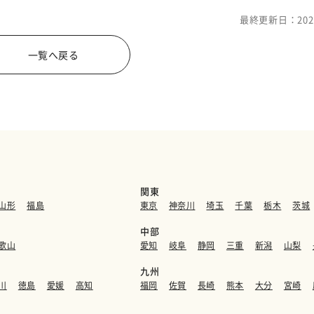
最終更新日：202
一覧へ戻る
関東
山形
福島
東京
神奈川
埼玉
千葉
栃木
茨城
中部
歌山
愛知
岐阜
静岡
三重
新潟
山梨
九州
川
徳島
愛媛
高知
福岡
佐賀
長崎
熊本
大分
宮崎