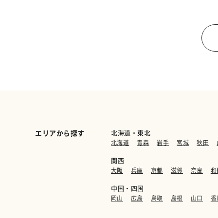
エリアから探す
北海道・東北
北海道
青森
岩手
宮城
秋田
関西
大阪
兵庫
京都
滋賀
奈良
和
中国・四国
岡山
広島
鳥取
島根
山口
香