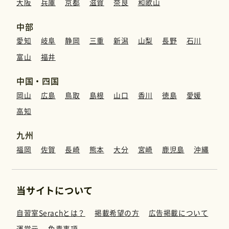
大阪
兵庫
京都
滋賀
奈良
和歌山
中部
愛知
岐阜
静岡
三重
新潟
山梨
長野
石川
富山
福井
中国・四国
岡山
広島
鳥取
島根
山口
香川
徳島
愛媛
高知
九州
福岡
佐賀
長崎
熊本
大分
宮崎
鹿児島
沖縄
当サイトについて
自習室Serachとは？
掲載希望の方
広告掲載について
運営元
免責事項